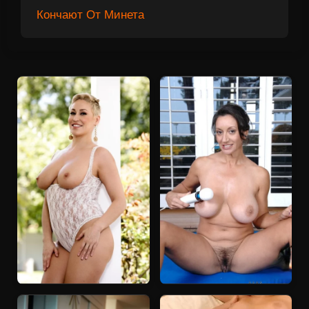
Кончают От Минета