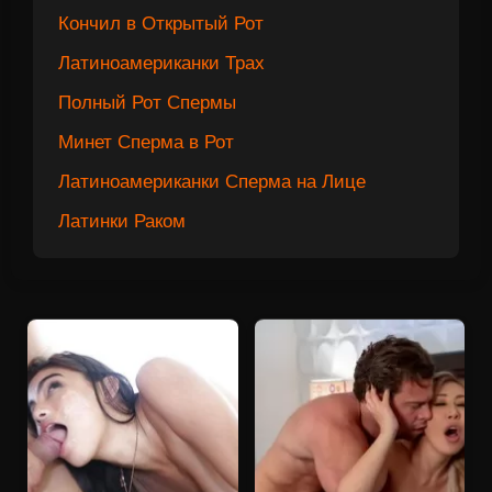
Кончил в Открытый Рот
Латиноамериканки Трах
Полный Рот Спермы
Минет Сперма в Рот
Латиноамериканки Сперма на Лице
Латинки Раком